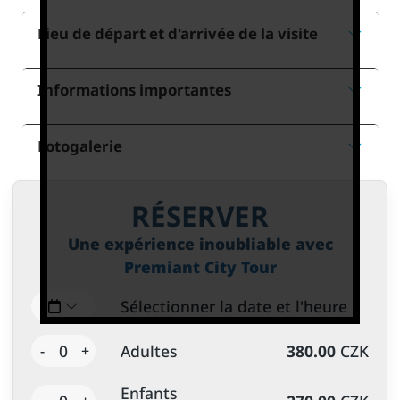
Lieu de départ et d'arrivée de la visite
Informations importantes
Fotogalerie
RÉSERVER
Une expérience inoubliable avec
Premiant City Tour
Sélectionner la date et l'heure
0
Adultes
380.00
CZK
-
+
Enfants