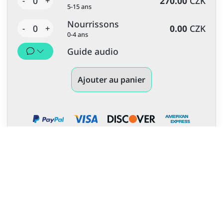
0
270.00
CZK
-
+
5-15 ans
Nourrissons
0
0.00
CZK
-
+
0-4 ans
Guide audio
Ajouter au panier
Plus d'expériences et de circuits
inoubliables