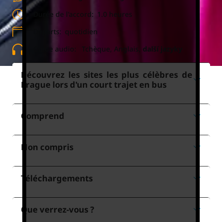
Durée de l'accord:
1.0 heures
Départs:
quotidien
Guide audio:
Tchèque, Anglais,
další jazyky
Découvrez les sites les plus célèbres de
Prague lors d'un court trajet en bus
Comprend
Non compris
Téléchargements
Que verrez-vous ?