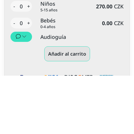
Niños
0
270.00
CZK
-
+
5-15 años
Bebés
0
0.00
CZK
-
+
0-4 años
Audioguía
Añadir al carrito
Más experiencias y viajes
inolvidables