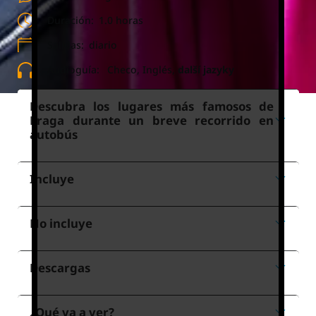
Duración:
1.0 horas
Salidas:
diario
Audioguía:
Checo, Inglés,
další jazyky
Descubra los lugares más famosos de
Praga durante un breve recorrido en
autobús
Incluye
No incluye
Descargas
¿Qué va a ver?