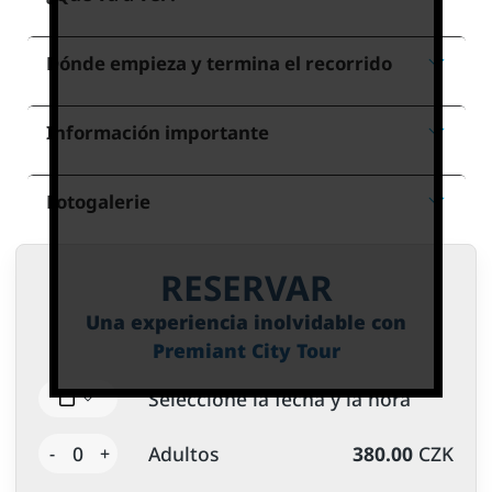
Dónde empieza y termina el recorrido
Información importante
Fotogalerie
RESERVAR
Una experiencia inolvidable con
Premiant City Tour
Seleccione la fecha y la hora
0
Adultos
380.00
CZK
-
+