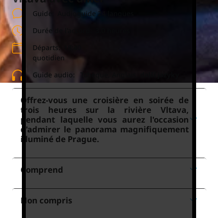
Guide:
Audioguide 24 langues
Durée de l'accord:
3.0 heures
Départs:
18:40
quotidien
Guide audio:
Tchèque, Anglais,
další jazyky
Offrez-vous une croisière en soirée de
trois heures sur la rivière Vltava,
pendant laquelle vous aurez l'occasion
d'admirer le panorama magnifiquement
illuminé de Prague.
Comprend
Non compris