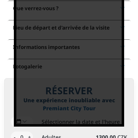
Que verrez-vous ?
Lieu de départ et d'arrivée de la visite
Informations importantes
Fotogalerie
RÉSERVER
Une expérience inoubliable avec
Premiant City Tour
Sélectionner la date et l'heure
0
Adultes
1300.00
CZK
-
+