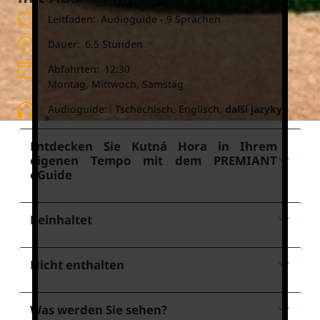
Leitfaden:
Audioguide - 9 Sprachen
Dauer:
6.5 Stunden
Abfahrten:
12:30
Montag, Mittwoch, Samstag
Audioguide:
Tschechisch, Englisch,
další jazyky
Entdecken Sie Kutná Hora in Ihrem
eigenen Tempo mit dem PREMIANT
eGuide
Beinhaltet
Nicht enthalten
Was werden Sie sehen?