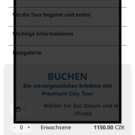
Wo die Tour beginnt und endet
Wichtige Informationen
Fotogalerie
BUCHEN
Ein unvergessliches Erlebnis mit
Premiant City Tour
Wählen Sie das Datum und die
Uhrzeit
0
Erwachsene
1150.00
CZK
-
+