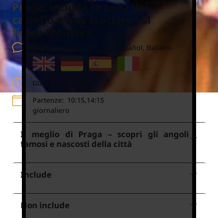
Praga: include la zona del
castello e una crociera sul
fiume Moldava
Guida:
English, Deutsch, Español, Italiano
Durata:
3.5 ore
Partenze:
10:15,14:15
giornaliero
Il meglio di Praga – scopri gli angoli
famosi e nascosti della città
Include
Non include