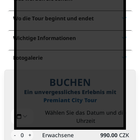
Wo die Tour beginnt und endet
Wichtige Informationen
Fotogalerie
BUCHEN
Ein unvergessliches Erlebnis mit
Premiant City Tour
Wählen Sie das Datum und die
Uhrzeit
0
Erwachsene
990.00
CZK
-
+