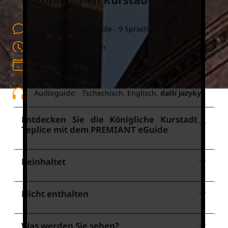
mit Audioguide
Leitfaden:
Audioguide - 9 Sprachen
Dauer:
11.0 Stunden
Abfahrten:
8:45
Donnerstag
Audioguide:
Tschechisch, Englisch,
další jazyky
Entdecken Sie die Königliche Kurstadt
Teplice mit dem PREMIANT eGuide
Beinhaltet
Nicht enthalten
Was werden Sie sehen?