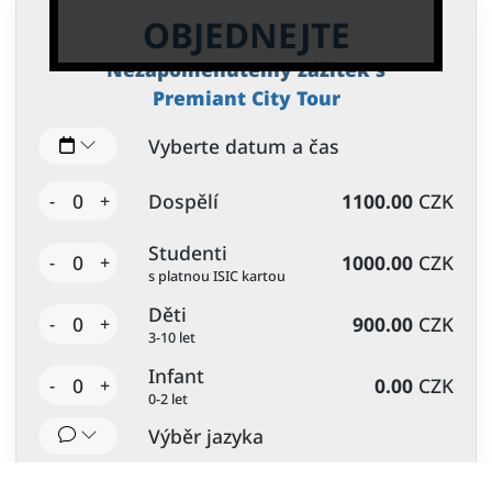
OBJEDNEJTE
Nezapomenutelný zážitek s
Premiant City Tour
Vyberte datum a čas
0
Dospělí
1100.00
CZK
-
+
Studenti
0
1000.00
CZK
-
+
s platnou ISIC kartou
Děti
0
900.00
CZK
-
+
3-10 let
Infant
0
0.00
CZK
-
+
0-2 let
Výběr jazyka