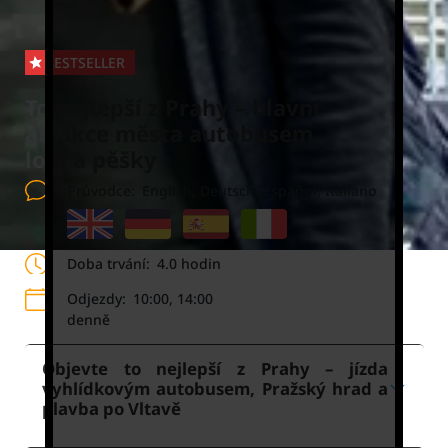
BESTSELLER
To nejlepší z Prahy – hlavní
atrakce města autobusem,
lodí a pěšky
Průvodce:
English, Deutsch, Español, Italiano
Doba trvání:
4.0 hodin
Odjezdy:
10:00, 14:00
denně
Objevte to nejlepší z Prahy – jízda
vyhlídkovým autobusem, Pražský hrad a
plavba po Vltavě