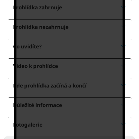
Prohlídka zahrnuje
Prohlídka nezahrnuje
Co uvidíte?
Video k prohlídce
Kde prohlídka začíná a končí
Důležité informace
Fotogalerie