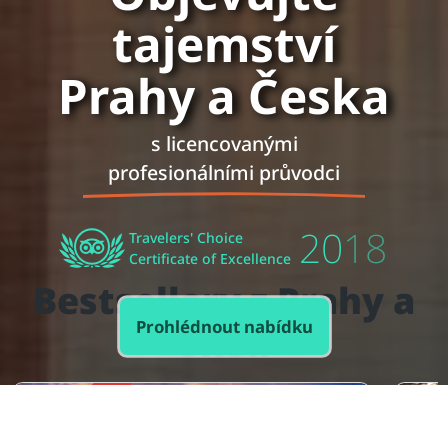
tajemství
Prahy a Česka
s licencovanými
profesionálními průvodci
20
17
Travelers' Choice
Certificate of Excellence
Bestsellery z Prahy a
Prohlédnout nabídku
okolí
NÁŠ TIP
NÁŠ