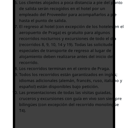
Los clientes alojados a poca distancia a pie del punto
de salida serán recogidos en el hotel por un
empleado del Proveedor para acompañarlos a pie
hasta el punto de salida.
El regreso al hotel (con excepción de los hoteles en el
aeropuerto de Praga) es gratuito para algunos
recorridos nocturnos y excursiones de todo el día
(recorridos 8, 9, 10, 14 y 19). Todas las solicitudes
especiales de transporte de regreso al lugar de
alojamiento deben realizarse antes del inicio del
recorrido.
Los recorridos terminan en el centro de Praga.
Todos los recorridos están garantizados en inglés;
idiomas adicionales (alemán, francés, ruso, italiano y
español) están disponibles bajo petición.
Las presentaciones de todas las visitas guiadas,
cruceros y excursiones con guía en vivo son siempre
bilingües (con excepción del recorrido monolingüe
T4).