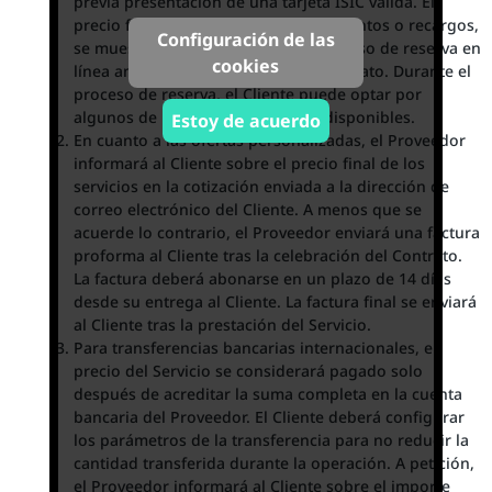
previa presentación de una tarjeta ISIC válida. El
precio final, incluyendo el IVA, descuentos o recargos,
Configuración de las
se muestra al Cliente durante el proceso de reserva en
cookies
línea antes de la celebración del Contrato. Durante el
proceso de reserva, el Cliente puede optar por
algunos de los métodos de pago disponibles.
Estoy de acuerdo
En cuanto a las ofertas personalizadas, el Proveedor
informará al Cliente sobre el precio final de los
servicios en la cotización enviada a la dirección de
correo electrónico del Cliente. A menos que se
acuerde lo contrario, el Proveedor enviará una factura
proforma al Cliente tras la celebración del Contrato.
La factura deberá abonarse en un plazo de 14 días
desde su entrega al Cliente. La factura final se enviará
al Cliente tras la prestación del Servicio.
Para transferencias bancarias internacionales, el
precio del Servicio se considerará pagado solo
después de acreditar la suma completa en la cuenta
bancaria del Proveedor. El Cliente deberá configurar
los parámetros de la transferencia para no reducir la
cantidad transferida durante la operación. A petición,
el Proveedor informará al Cliente sobre el importe