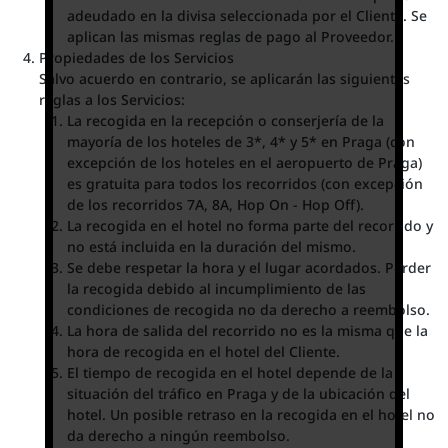
adeudado en la divisa seleccionada por el Cliente. Se
aplican las mismas reglas de pago al Proveedor.
Propiedades de los Servicios
Salvo acuerdo en contrario, se aplicarán las siguientes
reglas a los Servicios:
La recogida en la recepción o conserjería de la
mayoría de los hoteles de 3*, 4* y 5* en Praga (con
excepción de los hoteles en el aeropuerto de Praga)
es gratuita para todos los recorridos (con excepción
de los recorridos 7A, 8A, Hop On - Hop Off).
La recogida en el hotel no forma parte del recorrido y
no está incluida en la duración del mismo.
Se debe respetar la hora y el lugar acordados. Perder
la recogida debido al incumplimiento de las
condiciones de recogida no da derecho a reembolso.
La hora de salida del recorrido no es la misma que la
hora de recogida en el hotel del Cliente.
El tiempo de recogida en el hotel depende de la
situación del tráfico en Praga y de la ubicación del
hotel. Un posible retraso en la recogida en el hotel no
da derecho a ningún reembolso.