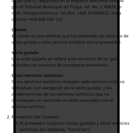
CZ26726815, registrada en el Registro Mercantil llevado
por el Tribunal Municipal de Praga, ref. No. C 89876, e-
mail: info@premiant.cz, tel./fax: +420 224946922, línea
directa: +420 606 600 123
Cliente:
El cliente es una entidad que ha celebrado un contrato de
visita guiada u otro servicio turístico con el proveedor.
Visita guiada:
Una visita guiada se refiere a los servicios de un guía,
incluidos los servicios de transporte inherentes.
Otros servicios turísticos:
Otros servicios turísticos incluyen cada servicio turístico
individual, con excepción de la visita guiada, y las
combinaciones de los servicios turísticos que no
constituyen un recorrido ni están asociados con el
servicio turístico.
Formación del Contrato
El proveedor organiza visitas guiadas y otros servicios
turísticos (en adelante, "Servicios").