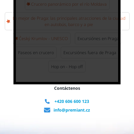
Crucero panorámico por el río Moldava
Lo mejor de Praga: las principales atracciones de la ciudad
en autobús, barco y a pie
Český Krumlov - UNESCO
Excursiónes en Praga
Paseos en crucero
Excursiónes fuera de Praga
Hop on - Hop off
Contáctenos
+420 606 600 123
info@premiant.cz